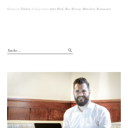
Kategorie
Trinken
Schlagwörter
After Work
,
Bar
,
Herzog
,
München
,
Restaurant