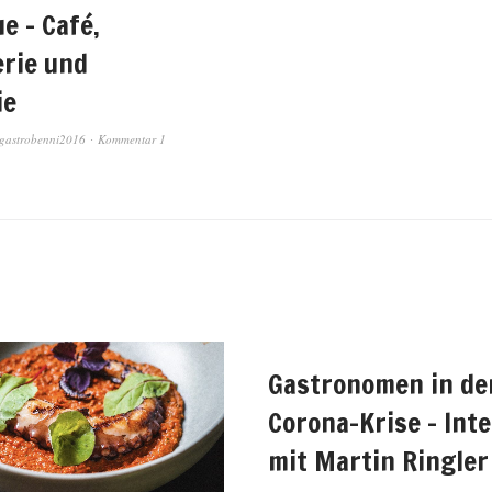
e – Café,
rie und
ie
gastrobenni2016
Kommentar 1
Gastronomen in de
Corona-Krise – Int
mit Martin Ringler