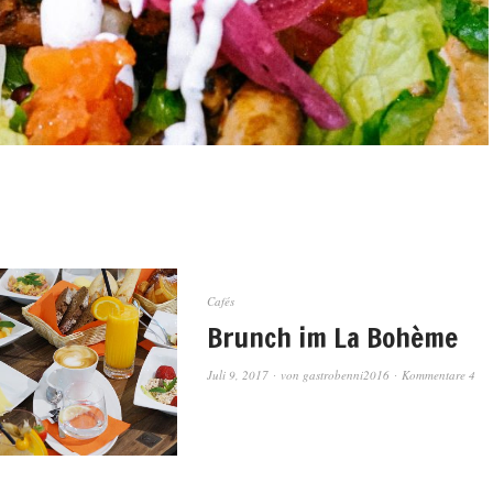
Cafés
Brunch im La Bohème
Juli 9, 2017
von
gastrobenni2016
Kommentare 4