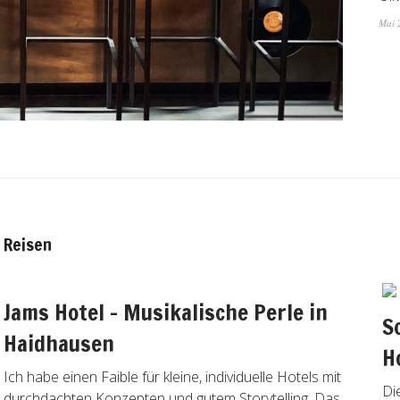
Mai 
Reisen
Jams Hotel – Musikalische Perle in
S
Haidhausen
H
Ich habe einen Faible für kleine, individuelle Hotels mit
Di
durchdachten Konzepten und gutem Storytelling. Das