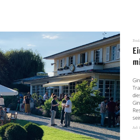
Trin
Ei
mi
Gin
Tra
die
Gin
Res
sei
Juli 