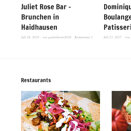
Juliet Rose Bar –
Dominiqu
Brunchen in
Boulange
Haidhausen
Patisser
Juli 28, 2019
von
gastrobenni2016
Kommentar 1
Juli 23, 2017
von
Restaurants