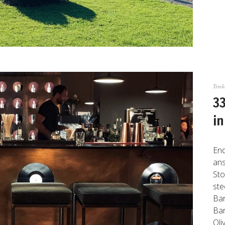
Trin
33
in
End
ans
Sto
ste
Bar
Bar
Oliv