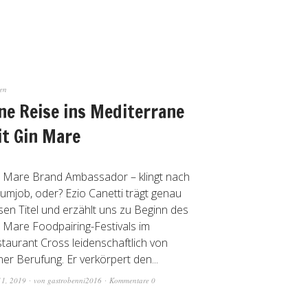
ken
ne Reise ins Mediterrane
t Gin Mare
 Mare Brand Ambassador – klingt nach
umjob, oder? Ezio Canetti trägt genau
sen Titel und erzählt uns zu Beginn des
 Mare Foodpairing-Festivals im
taurant Cross leidenschaftlich von
ner Berufung. Er verkörpert den...
11, 2019
von
gastrobenni2016
Kommentare 0