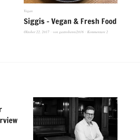
Vegan
Siggis – Vegan & Fresh Food
Oktober 22, 2017
von
gastrobenni2016
Kommentare 2
r
erview