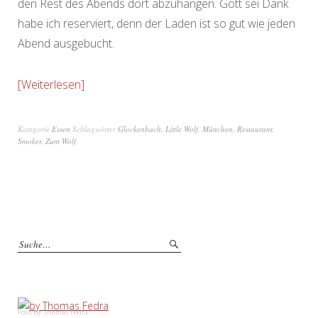
den Rest des Abends dort abzuhängen. Gott sei Dank
habe ich reserviert, denn der Laden ist so gut wie jeden
Abend ausgebucht.
Weiterlesen
Kategorie
Essen
Schlagwörter
Glockenbach
,
Little Wolf
,
München
,
Restaurant
,
Smoker
,
Zum Wolf
Foto by Thomas Fedra