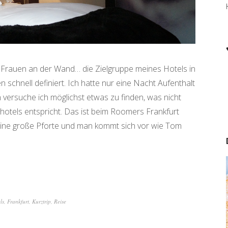
e Frauen an der Wand… die Zielgruppe meines Hotels in
n schnell definiert. Ich hatte nur eine Nacht Aufenthalt
 versuche ich möglichst etwas zu finden, was nicht
otels entspricht. Das ist beim Roomers Frankfurt
ich eine große Pforte und man kommt sich vor wie Tom
ls
,
Frankfurt
,
Kurztrip
,
Reise