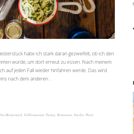
sterstück habe ich stark daran gezweifelt, ob ich den
hmen würde, um dort erneut zu essen. Nach meinem
ch auf jeden Fall wieder hinfahren werde. Das wird
r eins nach dem anderen…
Das Meisterstück
,
Grillrestaurant
,
Pasing
,
Restaurant
,
Smoker
,
Wurst