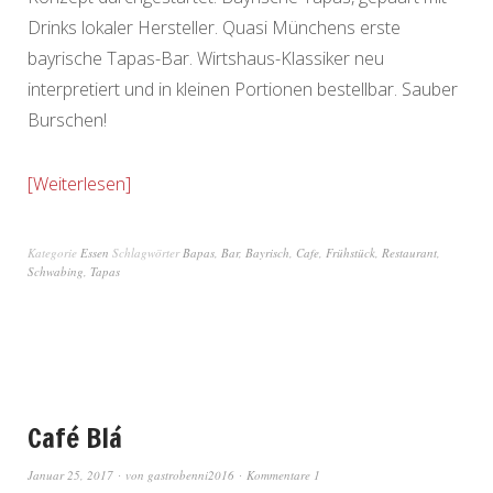
Drinks lokaler Hersteller. Quasi Münchens erste
bayrische Tapas-Bar. Wirtshaus-Klassiker neu
interpretiert und in kleinen Portionen bestellbar. Sauber
Burschen!
Weiterlesen
Kategorie
Essen
Schlagwörter
Bapas
,
Bar
,
Bayrisch
,
Cafe
,
Frühstück
,
Restaurant
,
Schwabing
,
Tapas
Café Blá
Januar 25, 2017
von
gastrobenni2016
Kommentare 1