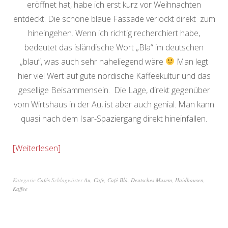
eröffnet hat, habe ich erst kurz vor Weihnachten
entdeckt. Die schöne blaue Fassade verlockt direkt zum
hineingehen. Wenn ich richtig recherchiert habe,
bedeutet das isländische Wort „Bla“ im deutschen
„blau“, was auch sehr naheliegend wäre
Man legt
hier viel Wert auf gute nordische Kaffeekultur und das
gesellige Beisammensein. Die Lage, direkt gegenüber
vom Wirtshaus in der Au, ist aber auch genial. Man kann
quasi nach dem Isar-Spaziergang direkt hineinfallen.
Weiterlesen
Kategorie
Cafés
Schlagwörter
Au
,
Cafe
,
Café Blá
,
Deutsches Musem
,
Haidhausen
,
Kaffee