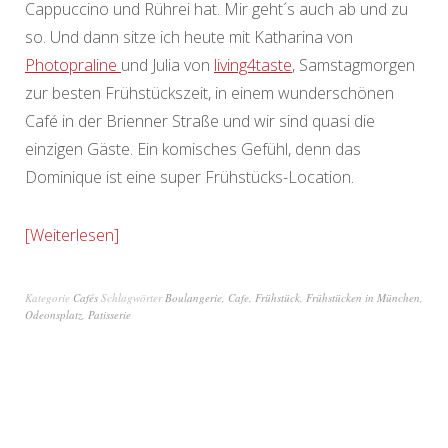
Cappuccino und Rührei hat. Mir geht´s auch ab und zu
so. Und dann sitze ich heute mit Katharina von
Photopraline
und Julia von
living4taste
, Samstagmorgen
zur besten Frühstückszeit, in einem wunderschönen
Café in der Brienner Straße und wir sind quasi die
einzigen Gäste. Ein komisches Gefühl, denn das
Dominique ist eine super Frühstücks-Location.
Weiterlesen
Kategorie
Cafés
Schlagwörter
Boulangerie
,
Cafe
,
Frühstück
,
Frühstücken in München
,
Odeonsplatz
,
Patisserie