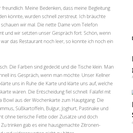
r freundlich. Meine Bedenken, dass meine Begleitung
nden könnte, wurden schnell zerstreut. Ich bräuchte
, schauen wir mal. Die nette Dame vom Telefon
nt und wir setzten unser Gespräch fort. Schön, wenn
 war das Restaurant noch leer, so konnte ich noch ein
isch. Die Farben sind gedeckt und die Tische klein. Man
hnell ins Gespräch, wenn man möchte. Unser Kellner
lärte uns in Ruhe die Karte und klärte uns auf, welche
rte wären. Die Entscheidung fiel schnell. Falafel mit
a Bowl aus der Wochenkarte zum Hauptgang. Die
mmus, Süßkartoffeln, Bulgur, Joghurt, Pastinake und
cht ohne tierische Fette oder Zusätze und doch
 Zu trinken gab es eine hausgemachte Zitronen-