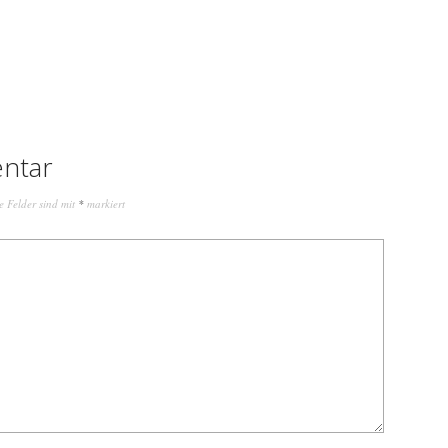
ntar
e Felder sind mit
*
markiert