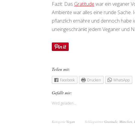
Fazit: Das
Gratitude
war ein veganer Vo
Ambiente war alles eine runde Sache. Ic
pflanzlich ernähre und dennoch habe i
uneingeschränkt jedem Veganer und N
Teilen mit:
Facebook
Drucken
WhatsApp
Gefällt mir:
Wird geladen...
Kategorie
Vegan
Schlagwörter
Gratitude
,
München
,