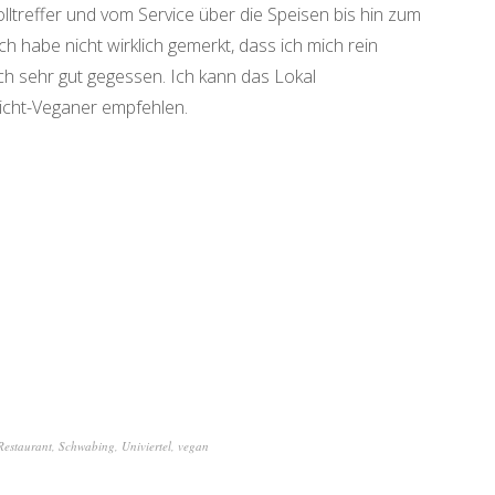
lltreffer und vom Service über die Speisen bis hin zum
h habe nicht wirklich gemerkt, dass ich mich rein
ch sehr gut gegessen. Ich kann das Lokal
icht-Veganer empfehlen.
Restaurant
,
Schwabing
,
Univiertel
,
vegan