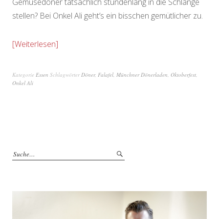
Gemüsedöner tatsächlich stundenlang in die Schlange
stellen? Bei Onkel Ali geht’s ein bisschen gemütlicher zu.
Weiterlesen
Kategorie
Essen
Schlagwörter
Döner
,
Falafel
,
Münchner Dönerladen
,
Oktoberfest
,
Onkel Ali