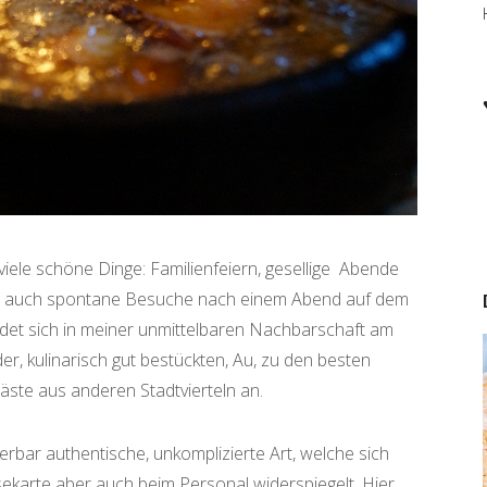
iele schöne Dinge: Familienfeiern, gesellige Abende
r auch spontane Besuche nach einem Abend auf dem
indet sich in meiner unmittelbaren Nachbarschaft am
der, kulinarisch gut bestückten, Au, zu den besten
Gäste aus anderen Stadtvierteln an.
bar authentische, unkomplizierte Art, welche sich
isekarte aber auch beim Personal widerspiegelt. Hier