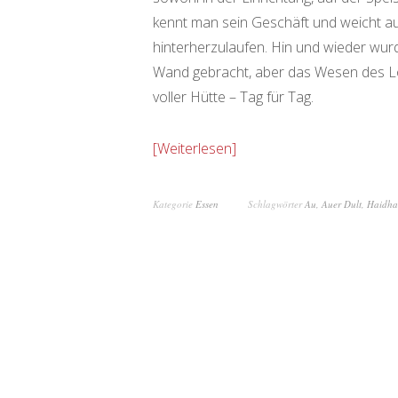
kennt man sein Geschäft und weicht a
hinterherzulaufen. Hin und wieder wurd
Wand gebracht, aber das Wesen des Lo
voller Hütte – Tag für Tag.
Weiterlesen
Kategorie
Essen
Schlagwörter
Au
,
Auer Dult
,
Haidha