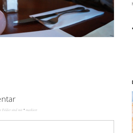
ntar
e Felder sind mit
*
markiert